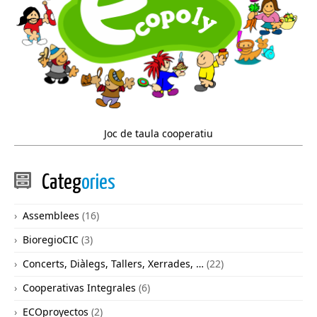
Joc de taula cooperatiu
Categ
ories
Assemblees
(16)
BioregioCIC
(3)
Concerts, Diàlegs, Tallers, Xerrades, …
(22)
Cooperativas Integrales
(6)
ECOproyectos
(2)