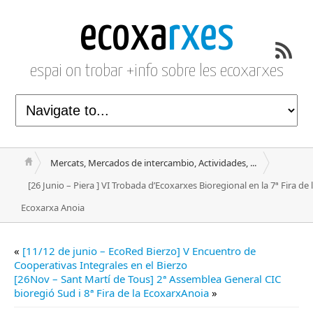
ecoxa
rxes
espai on trobar +info sobre les ecoxarxes
Mercats, Mercados de intercambio, Actividades, ...
[26 Junio – Piera ] VI Trobada d’Ecoxarxes Bioregional en la 7ª Fira de 
Ecoxarxa Anoia
«
[11/12 de junio – EcoRed Bierzo] V Encuentro de
Cooperativas Integrales en el Bierzo
[26Nov – Sant Martí de Tous] 2ª Assemblea General CIC
bioregió Sud i 8ª Fira de la EcoxarxAnoia
»