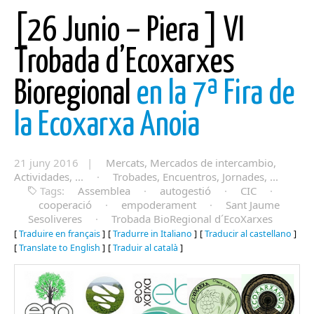
[26 Junio – Piera ] VI
Trobada d’Ecoxarxes
Bioregional
en la 7ª Fira de
la Ecoxarxa Anoia
21 juny 2016 |
Mercats, Mercados de intercambio,
Actividades, ...
·
Trobades, Encuentros, Jornades, ...
Tags:
Assemblea
·
autogestió
·
CIC
·
cooperació
·
empoderament
·
Sant Jaume
Sesoliveres
·
Trobada BioRegional d´EcoXarxes
[
Traduire en français
]
[
Tradurre in Italiano
]
[
Traducir al castellano
]
[
Translate to English
]
[
Traduir al català
]