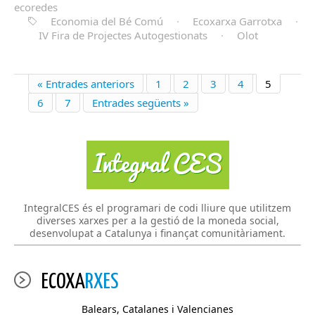
ecoredes
Economia del Bé Comú
·
Ecoxarxa Garrotxa
·
IV Fira de Projectes Autogestionats
·
Olot
« Entrades anteriors
1
2
3
4
5
6
7
Entrades següents »
IntegralCES és el programari de codi lliure que utilitzem
diverses xarxes per a la gestió de la moneda social,
desenvolupat a Catalunya i finançat comunitàriament.
ECOXA
RXES
Balears, Catalanes i Valencianes