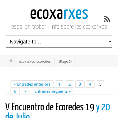
ecoxa
rxes
espai on trobar +info sobre les ecoxarxes
ecoxarxes, ecoredes
(Page 5)
« Entrades anteriors
1
2
3
4
5
6
7
Entrades següents »
V Encuentro de Ecoredes 19
y 20
de Julio