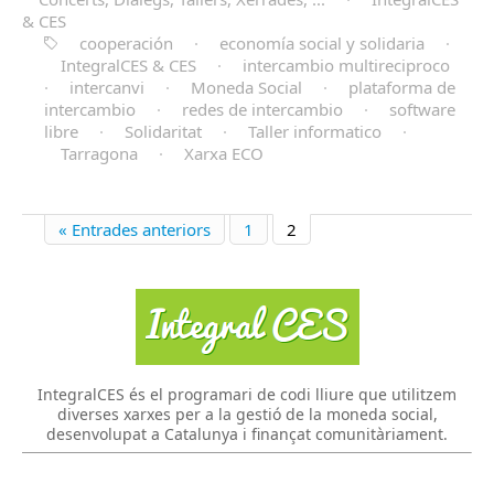
& CES
cooperación
·
economía social y solidaria
·
IntegralCES & CES
·
intercambio multireciproco
·
intercanvi
·
Moneda Social
·
plataforma de
intercambio
·
redes de intercambio
·
software
libre
·
Solidaritat
·
Taller informatico
·
Tarragona
·
Xarxa ECO
« Entrades anteriors
1
2
IntegralCES és el programari de codi lliure que utilitzem
diverses xarxes per a la gestió de la moneda social,
desenvolupat a Catalunya i finançat comunitàriament.