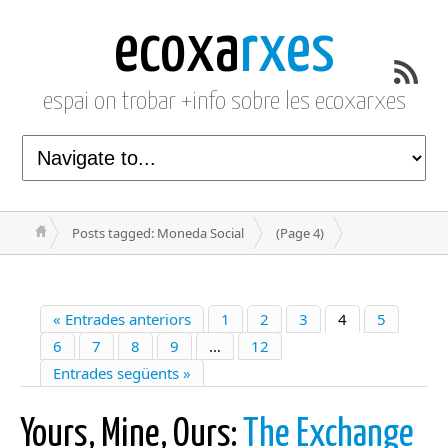
ecoxa
rxes
espai on trobar +info sobre les ecoxarxes
Posts tagged: Moneda Social
(Page 4)
« Entrades anteriors
1
2
3
4
5
6
7
8
9
…
12
Entrades següents »
Yours, Mine, Ours:
The Exchange