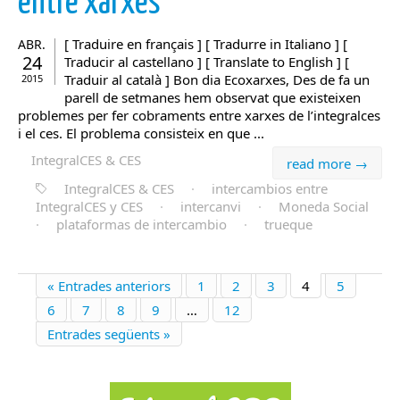
entre xarxes
[ Traduire en français ] [ Tradurre in Italiano ] [
ABR.
24
Traducir al castellano ] [ Translate to English ] [
Traduir al català ] Bon dia Ecoxarxes, Des de fa un
2015
parell de setmanes hem observat que existeixen
problemes per fer cobraments entre xarxes de l’integralces
i el ces. El problema consisteix en que ...
IntegralCES & CES
read more →
IntegralCES & CES
·
intercambios entre
IntegralCES y CES
·
intercanvi
·
Moneda Social
·
plataformas de intercambio
·
trueque
« Entrades anteriors
1
2
3
4
5
6
7
8
9
…
12
Entrades següents »