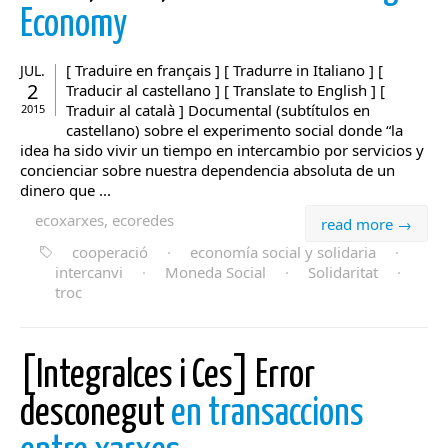
Economy
[ Traduire en français ] [ Tradurre in Italiano ] [
JUL.
2
Traducir al castellano ] [ Translate to English ] [
Traduir al català ] Documental (subtítulos en
2015
castellano) sobre el experimento social donde “la
idea ha sido vivir un tiempo en intercambio por servicios y
concienciar sobre nuestra dependencia absoluta de un
dinero que ...
ecoxarxes, ecoredes
read more →
cooperació
·
economía social y solidaria
·
intercanvi
·
Moneda Social
·
Solidaritat
·
troc
[Integralces i Ces] Error
desconegut
en transaccions