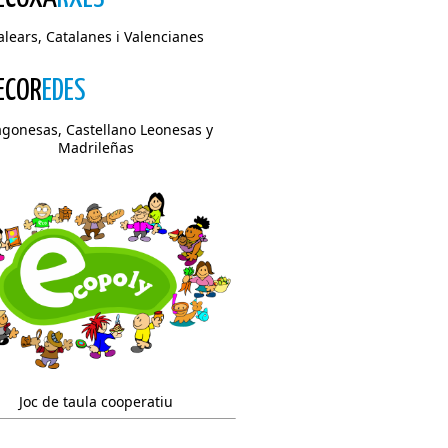
alears, Catalanes i Valencianes
ECOR
EDES
agonesas, Castellano Leonesas y
Madrileñas
Joc de taula cooperatiu