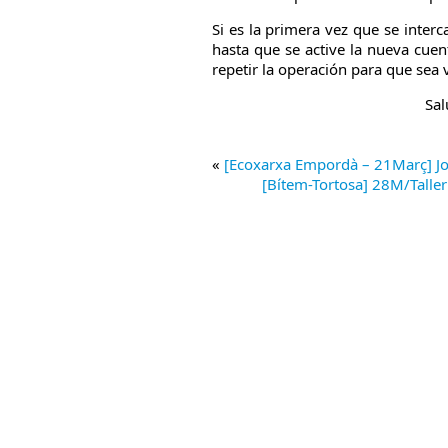
Si es la primera vez que se inter
hasta que se active la nueva cue
repetir la operación para que sea v
Sal
«
[Ecoxarxa Empordà – 21Març] Jo
[Bítem-Tortosa] 28M/Talle