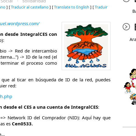
Social
·
solidaridad
iano
]
[
Traducir al castellano
]
[
Translate to English
]
[
Traduir
B
ruel.wordpress.com/
n desde IntegralCES con
Ar
o):
mbio -> Red de intercambio
terna…”) -> ID de la red (el
> terminar el proceso como
 que al ticar en búsqueda de ID de la red, puedes
ier red:
ch.php
 desde el CES a una cuenta de IntegralCES
:
s => Network ID del Comprador (NID): Aquí hay que
uas es
Cen0533.
re…