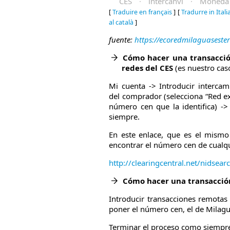
CES
·
intercanvi
·
Moneda 
[
Traduire en français
]
[
Tradurre in Ital
al català
]
fuente:
https://ecoredmilaguaseste
Cómo hacer una transacció
redes del CES
(es nuestro cas
Mi cuenta -> Introducir interca
del comprador (selecciona “Red ex
número cen que la identifica) -
siempre.
En este enlace, que es el mismo
encontrar el número cen de cualqu
http://clearingcentral.net/nidsear
Cómo hacer una transacción
Introducir transacciones remota
poner el número cen, el de Milag
Terminar el proceso como siemp