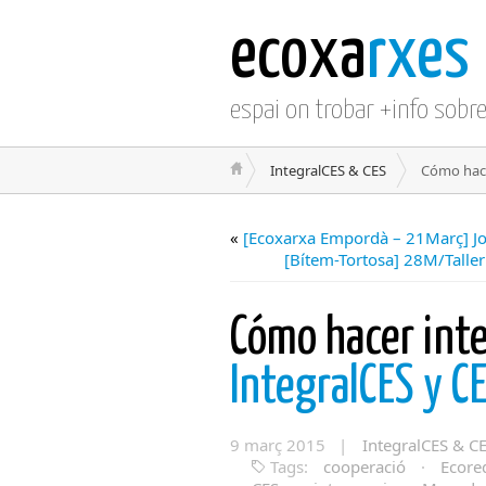
ecoxa
rxes
espai on trobar +info sobr
IntegralCES & CES
Cómo hace
«
[Ecoxarxa Empordà – 21Març] Jo
[Bítem-Tortosa] 28M/Talle
Cómo hacer int
IntegralCES y CE
9 març 2015 |
IntegralCES & C
Tags:
cooperació
·
Ecore