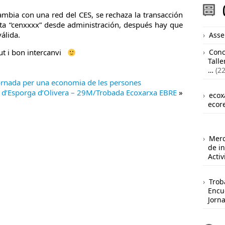
cambia con una red del CES, se rechaza la transacción
nta “cenxxxx” desde administración, después hay que
álida.
Asse
ut i bon intercanvi
Conc
Talle
…
(22
rnada per una economia de les persones
r d’Esporga d’Olivera – 29M/Trobada Ecoxarxa EBRE
»
ecox
ecor
Merc
de i
Acti
Trob
Encu
Jorn