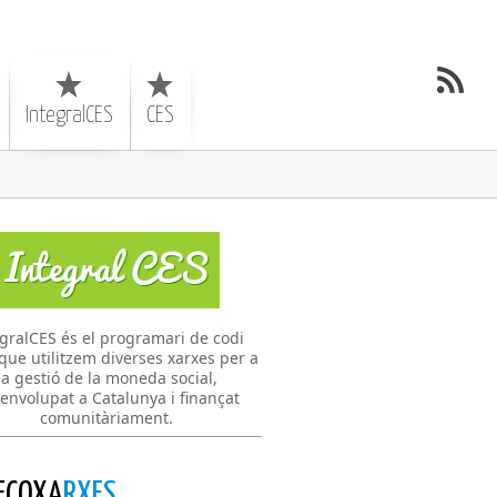
IntegralCES
CES
gralCES és el programari de codi
 que utilitzem diverses xarxes per a
la gestió de la moneda social,
envolupat a Catalunya i finançat
comunitàriament.
ECOXA
RXES