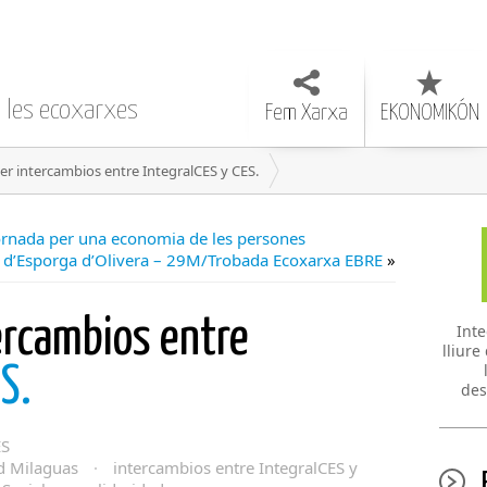
e les ecoxarxes
Fem Xarxa
EKONOMIKÓN
r intercambios entre IntegralCES y CES.
rnada per una economia de les persones
r d’Esporga d’Olivera – 29M/Trobada Ecoxarxa EBRE
»
ercambios entre
Inte
lliure
S.
des
ES
d Milaguas
·
intercambios entre IntegralCES y