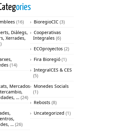
Categ
ories
mblees
(16)
BioregioCIC
(3)
erts, Diàlegs,
Cooperativas
rs, Xerrades,
Integrales
(6)
)
ECOproyectos
(2)
arxes,
Fira Bioregió
(1)
edes
(14)
IntegralCES & CES
(5)
ats, Mercados
Monedes Socials
ntercambio,
(1)
vidades, …
(24)
Rebosts
(8)
ades,
Uncategorized
(1)
entros,
ades, …
(26)