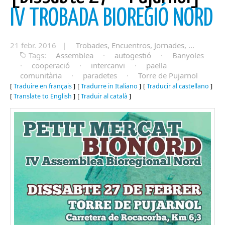
IV TROBADA BIOREGIÓ NORD
21 febr. 2016 |
Trobades, Encuentros, Jornades, ...
Tags:
Assemblea
·
autogestió
·
Banyoles
·
cooperació
·
intercanvi
·
paella
comunitària
·
paradetes
·
Torre de Pujarnol
[
Traduire en français
]
[
Tradurre in Italiano
]
[
Traducir al castellano
]
[
Translate to English
]
[
Traduir al català
]