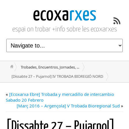
ecoxa
rxes
espai on trobar +info sobre les ecoxarxes
Trobades, Encuentros, Jornades, ...
[Dissabte 27 – Pujarnol] IV TROBADA BIOREGIÓ NORD
«
[Ecoxarxa Ebre] Trobada y mercadillo de intercambio
Sabado 20 Febrero
[Març 2016 – Argençola] V Trobada Bioregional Sud
»
[Dissabte 27 – Pujarnol]