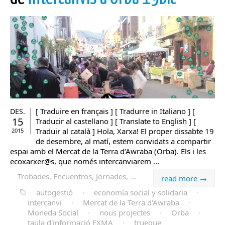
[ Traduire en français ] [ Tradurre in Italiano ] [
DES.
15
Traducir al castellano ] [ Translate to English ] [
Traduir al català ] Hola, Xarxa! El proper dissabte 19
2015
de desembre, al matí, estem convidats a compartir
espai amb el Mercat de la Terra d’Awraba (Orba). Els i les
ecoxarxer@s, que només intercanviarem ...
Trobades, Encuentros, Jornades, ...
read more →
autogestió
·
economía social y solidaria
·
intercanvi
·
Mercat de la Terra d'Awraba
·
Moneda Social
·
nous projectes
·
Orba
·
taula d'informació EXMA
·
trueque