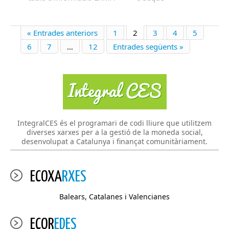
« Entrades anteriors
1
2
3
4
5
6
7
…
12
Entrades següents »
IntegralCES és el programari de codi lliure que utilitzem
diverses xarxes per a la gestió de la moneda social,
desenvolupat a Catalunya i finançat comunitàriament.
ECOXA
RXES
Balears, Catalanes i Valencianes
ECOR
EDES