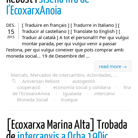
l’EcoxarxAnoia
[ Traduire en français ] [ Tradurre in Italiano ] [
DES.
15
Traducir al castellano ] [ Translate to English ] [
Traduir al català ] A tot el personal!!! Per qui vulgui
2015
montar parada, per qui vulgui venir a passar
l’estona, per qui vulgui coneixer que pots comprar amb
moneda social… 19 de Desembre del ...
read more →
Mercats, Mercados de intercambio, Actividades, ...
Aniversari Rebost
·
autogestió
·
cooperació
·
economía social y solidaria
·
fira
de l'EcoxarxAnoia
·
Igualada
·
intercanvi
·
Moneda Social
·
trueque
[Ecoxarxa Marina Alta] Trobada
de
intercanvis a Orba 19Dic