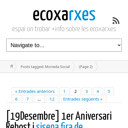
ecoxa
rxes
espai on trobar +info sobre les ecoxarxes
Posts tagged: Moneda Social
(Page 2)
« Entrades anteriors
1
2
3
4
5
6
7
…
12
Entrades següents »
[19Desembre] 1er Aniversari
Rebost i
sisena fira de