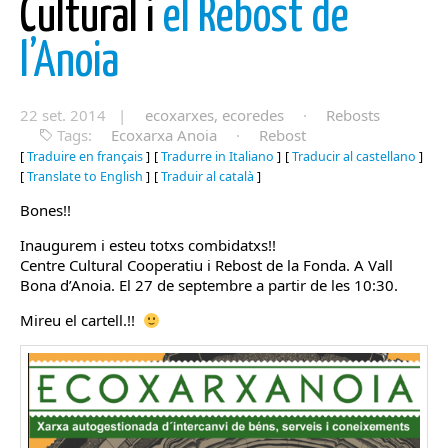
Cultural i
el Rebost de
l’Anoia
22 set. 2014 |
ecoxarxes, ecoredes
·
Rebosts
Tags:
Ecoxarxa Anoia
·
Rebost
[
Traduire en français
]
[
Tradurre in Italiano
]
[
Traducir al castellano
]
[
Translate to English
]
[
Traduir al català
]
Bones!!
Inaugurem i esteu totxs combidatxs!!
Centre Cultural Cooperatiu i Rebost de la Fonda. A Vall
Bona d’Anoia. El 27 de septembre a partir de les 10:30.
Mireu el cartell.!!