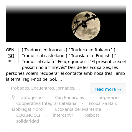
[ Traduire en français ] [ Tradurre in Italiano ] [
GEN.
30
Traducir al castellano ] [ Translate to English ] [
Traduir al català ] Feliç equinocci! “El present crea el
2015
passat i no a l’inrevés” Des de les Ecoxarxes, les
persones volem recuperar el contacte amb nosaltres i amb
la terra, regir-nos pel Sol, ...
Trobades, Encuentros, Jornades, ...
read more →
autogestió
·
Can Fugarolas
·
cooperació
·
Cooperativa Integral Catalana
·
Ecoxarxa Baix
Llobregat Nord
·
Ecoxarxa del Maresme
·
EQUINOCCI
·
intercanvi
·
Rebost
·
solidaridad