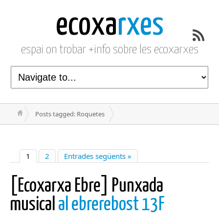
ecoxa
rxes
espai on trobar +info sobre les ecoxarxes
Posts tagged: Roquetes
1
2
Entrades següents »
[Ecoxarxa Ebre] Punxada
musical
al ebrerebost 13F