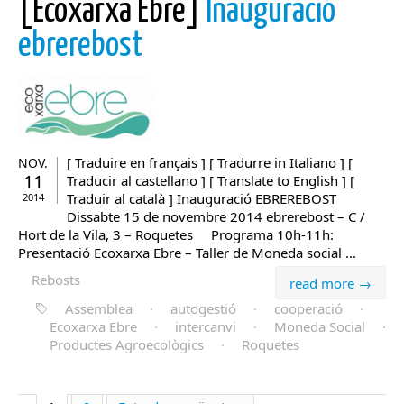
[Ecoxarxa Ebre]
Inauguració
ebrerebost
[ Traduire en français ] [ Tradurre in Italiano ] [
NOV.
11
Traducir al castellano ] [ Translate to English ] [
Traduir al català ] Inauguració EBREREBOST
2014
Dissabte 15 de novembre 2014 ebrerebost – C /
Hort de la Vila, 3 – Roquetes Programa 10h-11h:
Presentació Ecoxarxa Ebre – Taller de Moneda social ...
Rebosts
read more →
Assemblea
·
autogestió
·
cooperació
·
Ecoxarxa Ebre
·
intercanvi
·
Moneda Social
·
Productes Agroecològics
·
Roquetes