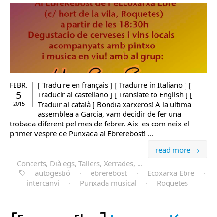
[ Traduire en français ] [ Tradurre in Italiano ] [
FEBR.
5
Traducir al castellano ] [ Translate to English ] [
Traduir al català ] Bondia xarxeros! A la ultima
2015
assemblea a Garcia, vam decidir de fer una
trobada diferent pel mes de febrer. Aixi es com neix el
primer vespre de Punxada al Ebrerebost! ...
read more →
Concerts, Diàlegs, Tallers, Xerrades, ...
autogestió
·
ebrerebost
·
Ecoxarxa Ebre
·
intercanvi
·
Punxada musical
·
Roquetes