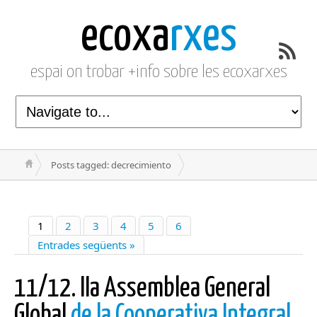
ecoxa
rxes
espai on trobar +info sobre les ecoxarxes
Posts tagged: decrecimiento
1
2
3
4
5
6
Entrades següents »
11/12. IIa Assemblea General
Global
de la Cooperativa Integral