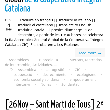
Catalana
[ Traduire en français ] [ Tradurre in Italiano ] [
DES.
4
Traducir al castellano ] [ Translate to English ] [
Traduir al català ] El pròxim diumenge 11 de
2016
desembre, a partir de les 10:30 hores, se celebrarà
la IIa Assemblea General Global de la Cooperativa Integral
Catalana (CIC). Ens trobarem a Les Esplanes ...
read more →
Assemblees
·
BioregioCIC
·
Mercats, Mercados
de intercambio, Actividades, ...
Assemblea
·
autogestió
·
CIC
·
cooperació
·
decrecimiento
·
ecologisme
·
economía social y solidaria
·
empoderament
·
intercanvi
·
Nulles
·
Solidaritat
[26Nov – Sant Martí de Tous] 2ª