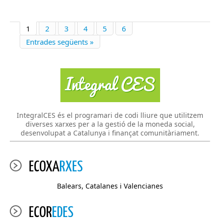
1
2
3
4
5
6
Entrades següents »
IntegralCES és el programari de codi lliure que utilitzem
diverses xarxes per a la gestió de la moneda social,
desenvolupat a Catalunya i finançat comunitàriament.
ECOXA
RXES
Balears, Catalanes i Valencianes
ECOR
EDES