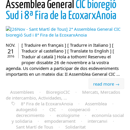
Assemblea General
CIC bioregió
Sud i 8ª Fira de la EcoxarxAnoia
[ Traduire en français ] [ Tradurre in Italiano ] [
NOV.
21
Traducir al castellano ] [ Translate to English ] [
Traduir al català ] Hola a tothom! Reserveu el
2016
proper dissabte 26 de novembre a la vostra
agenda. Us convidem a participar de dos esdeveniments
importants en un mateix dia: II Assemblea General CIC ...
read more →
Assemblees
·
BioregioCIC
·
Mercats, Mercados
de intercambio, Actividades, ...
8ª Fira de la EcoxarxAnoia
·
Assemblea
·
autogestió
·
CIC
·
cooperació
·
decrecimiento
·
ecologisme
·
economía social
y solidaria
·
empoderament
·
intercanvi
·
Sant Martí de Tous
·
Solidaritat