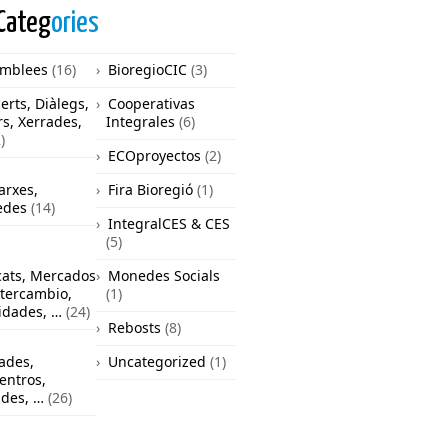
Categ
ories
mblees
(16)
BioregioCIC
(3)
erts, Diàlegs,
Cooperativas
rs, Xerrades,
Integrales
(6)
)
ECOproyectos
(2)
arxes,
Fira Bioregió
(1)
edes
(14)
IntegralCES & CES
(5)
ats, Mercados
Monedes Socials
ntercambio,
(1)
vidades, …
(24)
Rebosts
(8)
ades,
Uncategorized
(1)
entros,
ades, …
(26)