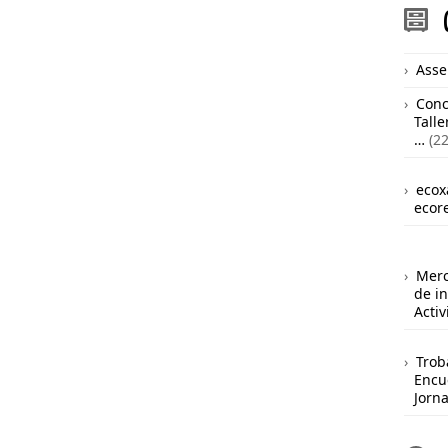
Asse
Conc
Talle
…
(22
ecox
ecor
Merc
de i
Acti
Trob
Encu
Jorn