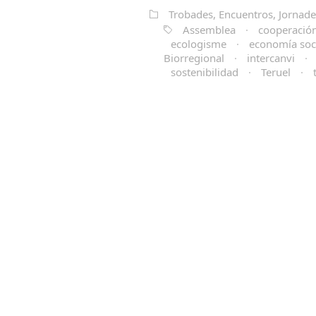
Trobades, Encuentros, Jornades
Assemblea
·
cooperació
ecologisme
·
economía soci
Biorregional
·
intercanvi
·
sostenibilidad
·
Teruel
·