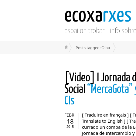
ecoxa
rxes
espai on trobar +info sobr
Posts tagged: Olba
[Video] I Jornada 
Social
“MercaGota” y
CIs
[ Traduire en français ] [ T
FEBR.
18
Translate to English ] [ Tr
currado un compa de la E
2015
Jornada de Intercambio y 