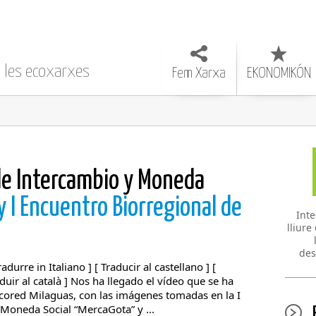
e les ecoxarxes
Fem Xarxa
EKONOMIKÓN
de Intercambio y Moneda
 I Encuentro Biorregional de
Inte
lliure
des
radurre in Italiano ] [ Traducir al castellano ] [
aduir al català ] Nos ha llegado el vídeo que se ha
cored Milaguas, con las imágenes tomadas en la I
Moneda Social “MercaGota” y ...