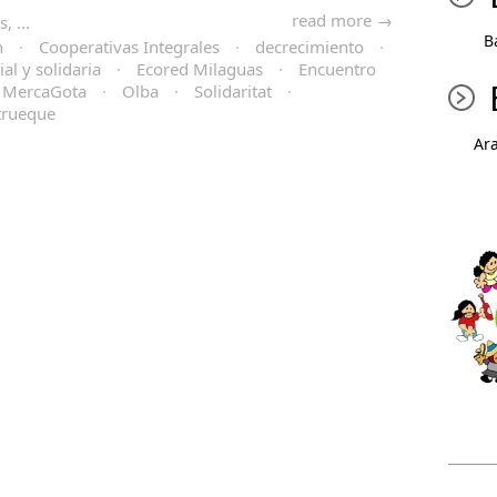
read more →
, ...
B
n
·
Cooperativas Integrales
·
decrecimiento
·
al y solidaria
·
Ecored Milaguas
·
Encuentro
MercaGota
·
Olba
·
Solidaritat
·
trueque
Ar