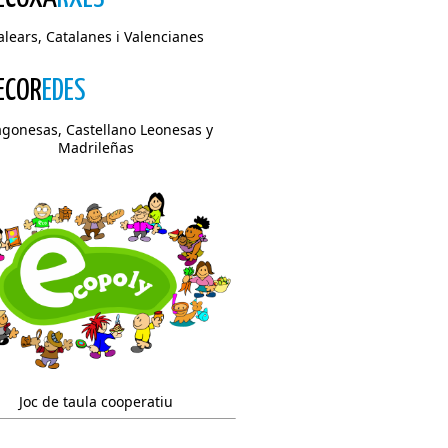
alears, Catalanes i Valencianes
ECOR
EDES
agonesas, Castellano Leonesas y
Madrileñas
Joc de taula cooperatiu