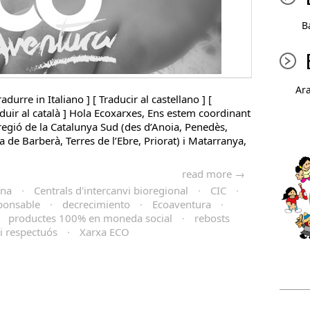
B
Ar
radurre in Italiano ] [ Traducir al castellano ] [
raduir al català ] Hola Ecoxarxes, Ens estem coordinant
regió de la Catalunya Sud (des d’Anoia, Penedès,
de Barberà, Terres de l’Ebre, Priorat) i Matarranya,
read more →
ana
·
Centrals d'intercanvi bioregional
·
CIC
·
ponsable
·
decrecimiento
·
Ecoaventura
·
·
productes 100% en moneda social
·
rebosts
i respectuós
·
Xarxa ECO