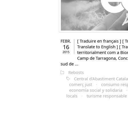
[ Traduire en français ] [ T
FEBR.
16
Translate to English ] [ T
territorialment com a Bio
2015
Camp de Tarragona, Conca 
sud de ...
Rebosts
Central d'Abastiment Catal
comerç just
·
consumo res
economía social y solidaria
locals
·
turisme responsable 