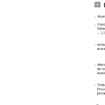
Asse
Conc
Talle
…
(22
ecox
ecor
Merc
de i
Acti
Trob
Encu
Jorn