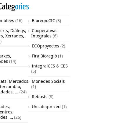
Categ
ories
mblees
(16)
BioregioCIC
(3)
erts, Diàlegs,
Cooperativas
rs, Xerrades,
Integrales
(6)
)
ECOproyectos
(2)
arxes,
Fira Bioregió
(1)
edes
(14)
IntegralCES & CES
(5)
ats, Mercados
Monedes Socials
ntercambio,
(1)
vidades, …
(24)
Rebosts
(8)
ades,
Uncategorized
(1)
entros,
ades, …
(26)