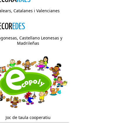
alears, Catalanes i Valencianes
ECOR
EDES
agonesas, Castellano Leonesas y
Madrileñas
Joc de taula cooperatiu