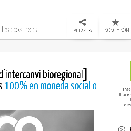
e les ecoxarxes
Fem Xarxa
EKONOMIKÓN
d’intercanvi bioregional]
es
100% en moneda social o
Inte
lliure
des