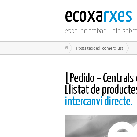
ecoxa
rxes
espai on trobar +info sobr
Posts tagged: comerç just
[Pedido – Centrals 
Llistat de product
intercanvi directe.