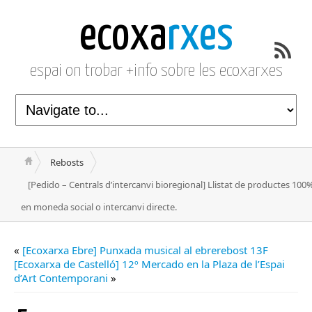
ecoxa
rxes
espai on trobar +info sobre les ecoxarxes
Rebosts
[Pedido – Centrals d’intercanvi bioregional] Llistat de productes 100
en moneda social o intercanvi directe.
«
[Ecoxarxa Ebre] Punxada musical al ebrerebost 13F
[Ecoxarxa de Castelló] 12º Mercado en la Plaza de l’Espai
d’Art Contemporani
»