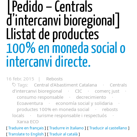
[Pedido – Centrals
d’intercanvi bioregional]
Llistat de productes
100% en moneda social o
intercanvi directe.
16 febr. 2015 |
Rebosts
Tags:
Central d'Abastiment Catalana
·
Centrals
d'intercanvi bioregional
·
CIC
·
comerç just
·
consumo responsable
·
decrecimiento
·
Ecoaventura
·
economía social y solidaria
·
productes 100% en moneda social
·
rebosts
locals
·
turisme responsable i respectuós
·
Xarxa ECO
[
Traduire en français
]
[
Tradurre in Italiano
]
[
Traducir al castellano
]
[
Translate to English
]
[
Traduir al català
]