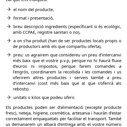
el nom del producte,
format i presentació,
breu descripció ingredients (específicant si és ecològic,
amb CCPAE, registre sanitari o no),
a on s’ha produït (han de ser productes locals propis o
de productors amb els que compartiu oferta),
preu: us agraïrem que considereu un preu d’intercanvi
més baix que el vostre p.v.p, perque no hi haurà fluxe
d’euros ni impostos, perque farem comandes a
l’engrós, coordinarem la recollida i les comandes i us
oferirem altres productes i serveis també a preu
d’intercanvi (cost més baix que al que s’oferirà als
rebosts)
unitats o kilos que podeu oferir.
Els productes poden ser d’alimentació (excepte producte
fresc), neteja, higiene, cosmètica, artesania i hauràn d’estar
correctament empaquetats per facilitar el transport. També
us demanarem un albarà d’entrega amb el vostre número