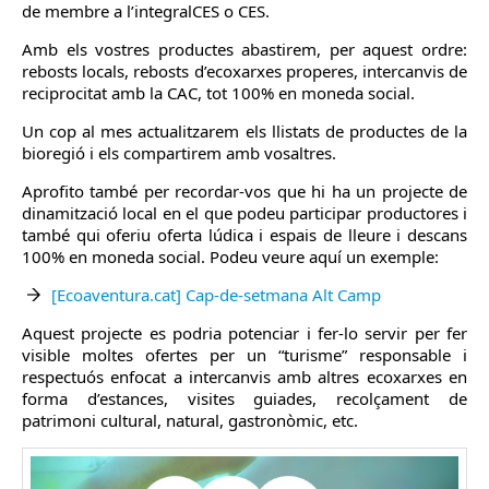
de membre a l’integralCES o CES.
Amb els vostres productes abastirem, per aquest ordre:
rebosts locals, rebosts d’ecoxarxes properes, intercanvis de
reciprocitat amb la CAC, tot 100% en moneda social.
Un cop al mes actualitzarem els llistats de productes de la
bioregió i els compartirem amb vosaltres.
Aprofito també per recordar-vos que hi ha un projecte de
dinamització local en el que podeu participar productores i
també qui oferiu oferta lúdica i espais de lleure i descans
100% en moneda social. Podeu veure aquí un exemple:
[Ecoaventura.cat] Cap-de-setmana Alt Camp
Aquest projecte es podria potenciar i fer-lo servir per fer
visible moltes ofertes per un “turisme” responsable i
respectuós enfocat a intercanvis amb altres ecoxarxes en
forma d’estances, visites guiades, recolçament de
patrimoni cultural, natural, gastronòmic, etc.