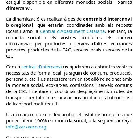
estigui disponible en diferents monedes socials i xarxes
d’intercanvi.
La dinamització es realitzarà des de
centrals d’intercanvi
bioregional
, que estaràn coordinades amb els rebosts
locals i amb la
Central d’Abastiment Catalana
. Per tant, la
moneda social i els vostres productes els podreu
intercanviar per productes i serveis d’altres ecoxarxes
properes, productes de la CAC, serveis locals i serveis de la
CIC.
Com a
central d’intercanvi
us ajudarem a cobrir les vostres
necessitats de forma local, ja siguin de consum, producció,
personals, etc. i us assessorarem en tot allò relacionat amb
la moneda social, ecoxarxes, comissions i serveis comuns
de la CIC. Intentarem coordinar desplaçaments i rutes de
transport per tal d’intercanviar-nos productes amb un cost
de transport molt reduït.
Us demanem que ens feu arribar el llistat de productes que
podeu oferir 100% en moneda social, a la següent adreça:
info@xarxaeco.org
Cal que ens indiqueu: